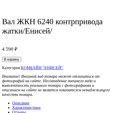
Вал ЖКН 6240 контрпривода
жатки/Енисей/
4 590
₽
Количество
В корзину
товара
Вал
Категория
КОМБАЙН "ЕНИСЕЙ"
ЖКН
Внимание! Внешний вид товара может отличаться от
6240
фотографий на сайте. Несовпадение внешнего вида и
контрпривода
комплектности реального товара с фотографиями и
жатки/
описанием на сайте не является показателем ненадлежащего
Енисей/
качества товара.
Описание
Характеристики
Отзывы