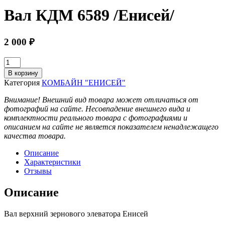
Вал КДМ 6589 /Енисей/
2 000
₽
Количество
товара
В корзину
Вал
Категория
КОМБАЙН "ЕНИСЕЙ"
КДМ
6589
Внимание! Внешний вид товара может отличаться от
/
фотографий на сайте. Несовпадение внешнего вида и
Енисей/
комплектности реального товара с фотографиями и
описанием на сайте не является показателем ненадлежащего
качества товара.
Описание
Характеристики
Отзывы
Описание
Вал верхний зернового элеватора Енисей