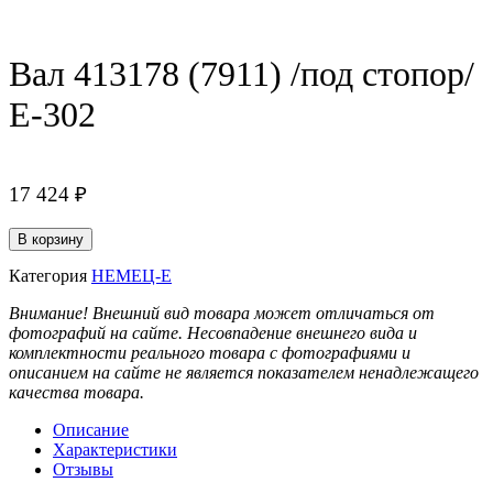
Вал 413178 (7911) /под стопор/
Е-302
17 424
₽
Количество
В корзину
товара
Вал
Категория
НЕМЕЦ-Е
413178
Внимание! Внешний вид товара может отличаться от
(7911)
фотографий на сайте. Несовпадение внешнего вида и
/
комплектности реального товара с фотографиями и
под
описанием на сайте не является показателем ненадлежащего
стопор/
качества товара.
Е-302
Описание
Характеристики
Отзывы