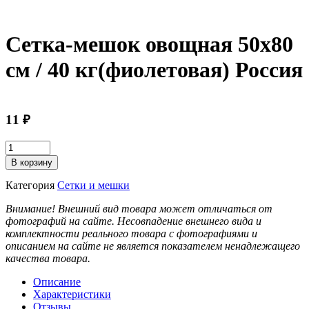
Сетка-мешок овощная 50х80
см / 40 кг(фиолетовая) Россия
11
₽
Количество
товара
В корзину
Сетка-
мешок
Категория
Сетки и мешки
овощная
50х80
Внимание! Внешний вид товара может отличаться от
см
фотографий на сайте. Несовпадение внешнего вида и
/
комплектности реального товара с фотографиями и
40
описанием на сайте не является показателем ненадлежащего
кг(фиолетовая)
качества товара.
Россия
Описание
Характеристики
Отзывы