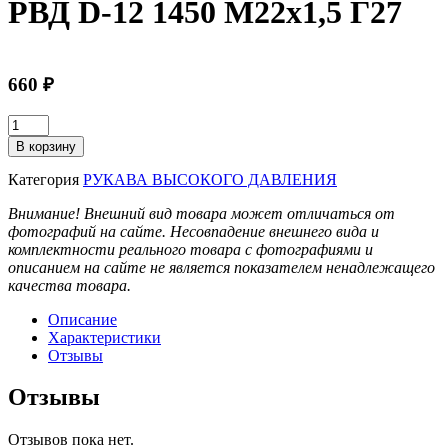
РВД D-12 1450 М22х1,5 Г27
660
₽
Количество
товара
В корзину
РВД
D-
Категория
РУКАВА ВЫСОКОГО ДАВЛЕНИЯ
12
1450
Внимание! Внешний вид товара может отличаться от
М22х1,5
фотографий на сайте. Несовпадение внешнего вида и
Г27
комплектности реального товара с фотографиями и
описанием на сайте не является показателем ненадлежащего
качества товара.
Описание
Характеристики
Отзывы
Отзывы
Отзывов пока нет.