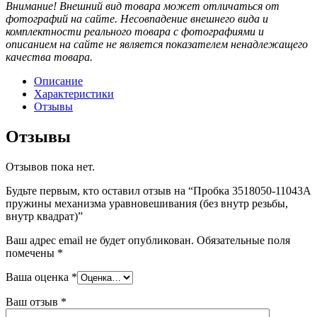
пружины
Внимание! Внешний вид товара может отличаться от
механизма
фотографий на сайте. Несовпадение внешнего вида и
уравновешивания
комплектности реального товара с фотографиями и
(без
описанием на сайте не является показателем ненадлежащего
внутр
качества товара.
резьбы,
внутр
Описание
квадрат)
Характеристики
Отзывы
Отзывы
Отзывов пока нет.
Будьте первым, кто оставил отзыв на “Пробка 3518050-11043А
пружины механизма уравновешивания (без внутр резьбы,
внутр квадрат)”
Ваш адрес email не будет опубликован.
Обязательные поля
помечены
*
Ваша оценка
*
Ваш отзыв
*