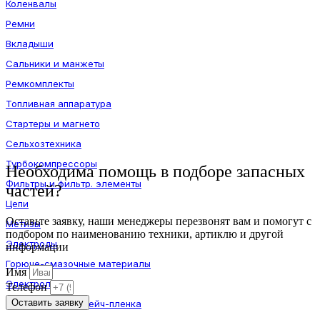
Коленвалы
Ремни
Вкладыши
Сальники и манжеты
Ремкомплекты
Топливная аппаратура
Стартеры и магнето
Сельхозтехника
Турбокомпрессоры
Необходима помощь в подборе запасных
Фильтры и фильтр. элементы
частей?
Цепи
Оставьте заявку, наши менеджеры перезвонят вам и помогут с
Метизы
подбором по наименованию техники, артиклю и другой
Электроды
информации
Горюче-смазочные материалы
Имя
Электролит
Телефон
Оставить заявку
Шпагат и агрострейч-пленка