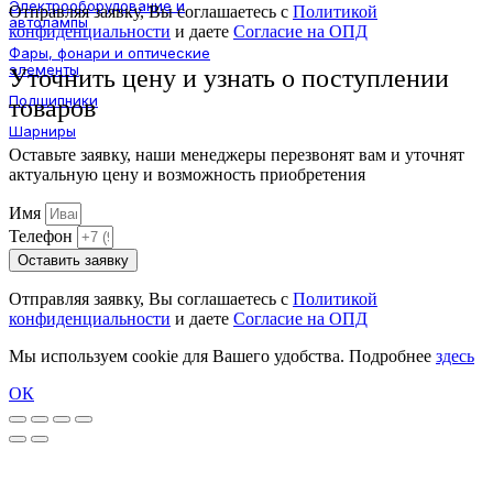
Электрооборудование и
Отправляя заявку, Вы соглашаетесь с
Политикой
автолампы
конфиденциальности
и даете
Согласие на ОПД
Фары, фонари и оптические
элементы
Уточнить цену и узнать о поступлении
Подшипники
товаров
Шарниры
Оставьте заявку, наши менеджеры перезвонят вам и уточнят
актуальную цену и возможность приобретения
Имя
Телефон
Оставить заявку
Отправляя заявку, Вы соглашаетесь с
Политикой
конфиденциальности
и даете
Согласие на ОПД
Мы используем cookie для Вашего удобства. Подробнее
здесь
ОК