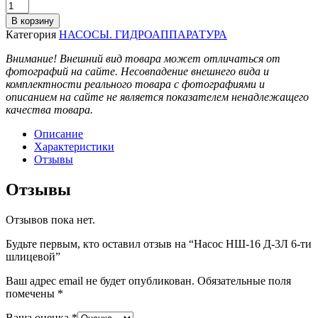
Количество
товара
В корзину
Насос
Категория
НАСОСЫ. ГИДРОАППАРАТУРА
НШ-16
Д-3Л
Внимание! Внешний вид товара может отличаться от
6-
фотографий на сайте. Несовпадение внешнего вида и
ти
комплектности реального товара с фотографиями и
шлицевой
описанием на сайте не является показателем ненадлежащего
качества товара.
Описание
Характеристики
Отзывы
Отзывы
Отзывов пока нет.
Будьте первым, кто оставил отзыв на “Насос НШ-16 Д-3Л 6-ти
шлицевой”
Ваш адрес email не будет опубликован.
Обязательные поля
помечены
*
Ваша оценка
*