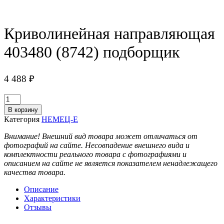
Криволинейная направляющая
403480 (8742) подборщик
4 488
₽
Количество
товара
В корзину
Криволинейная
Категория
НЕМЕЦ-Е
направляющая
403480
Внимание! Внешний вид товара может отличаться от
(8742)
фотографий на сайте. Несовпадение внешнего вида и
подборщик
комплектности реального товара с фотографиями и
описанием на сайте не является показателем ненадлежащего
качества товара.
Описание
Характеристики
Отзывы