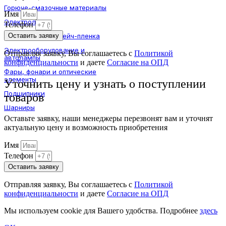
Горюче-смазочные материалы
Имя
Электролит
Телефон
Оставить заявку
Шпагат и агрострейч-пленка
Электрооборудование и
Отправляя заявку, Вы соглашаетесь с
Политикой
автолампы
конфиденциальности
и даете
Согласие на ОПД
Фары, фонари и оптические
элементы
Уточнить цену и узнать о поступлении
Подшипники
товаров
Шарниры
Оставьте заявку, наши менеджеры перезвонят вам и уточнят
актуальную цену и возможность приобретения
Имя
Телефон
Оставить заявку
Отправляя заявку, Вы соглашаетесь с
Политикой
конфиденциальности
и даете
Согласие на ОПД
Мы используем cookie для Вашего удобства. Подробнее
здесь