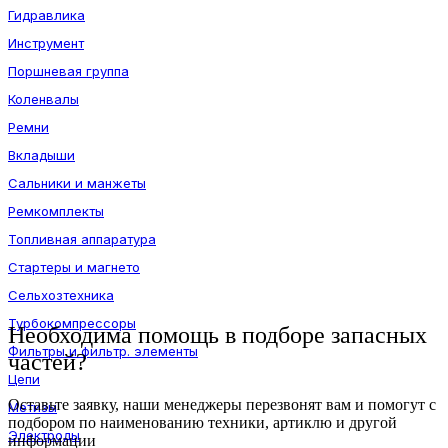
Гидравлика
Инструмент
Поршневая группа
Коленвалы
Ремни
Вкладыши
Сальники и манжеты
Ремкомплекты
Топливная аппаратура
Стартеры и магнето
Сельхозтехника
Турбокомпрессоры
Необходима помощь в подборе запасных
Фильтры и фильтр. элементы
частей?
Цепи
Оставьте заявку, наши менеджеры перезвонят вам и помогут с
Метизы
подбором по наименованию техники, артиклю и другой
Электроды
информации