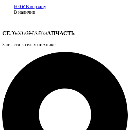
600
₽
В корзину
В наличии
Узнать подробнее
Узнать подробнее
Узнать подробнее
СЕЛЬХОЗМАШЗАПЧАСТЬ
Запчасти к сельхозтехнике