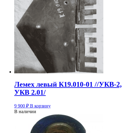
Лемех левый К19.010-01 //УКВ-2,
УКВ 2.01/
9 900
₽
В корзину
В наличии