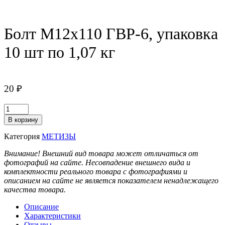
Болт М12х110 ГВР-6, упаковка
10 шт по 1,07 кг
20
₽
Количество
товара
В корзину
Болт
М12х110
Категория
МЕТИЗЫ
ГВР-6,
упаковка
Внимание! Внешний вид товара может отличаться от
10
фотографий на сайте. Несовпадение внешнего вида и
шт
комплектности реального товара с фотографиями и
по
описанием на сайте не является показателем ненадлежащего
1,07
качества товара.
кг
Описание
Характеристики
Отзывы