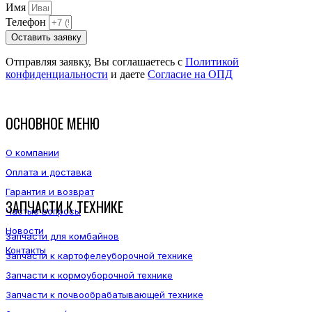
Имя
Телефон
Оставить заявку
Отправляя заявку, Вы соглашаетесь с
Политикой
конфиденциальности
и даете
Согласие на ОПД
ОСНОВНОЕ МЕНЮ
О компании
Оплата и доставка
Гарантия и возврат
ЗАПЧАСТИ К ТЕХНИКЕ
Частые вопросы
Новости
Запчасти для комбайнов
Контакты
Запчасти к картофелеуборочной технике
Запчасти к кормоуборочной технике
Запчасти к почвообрабатывающей технике