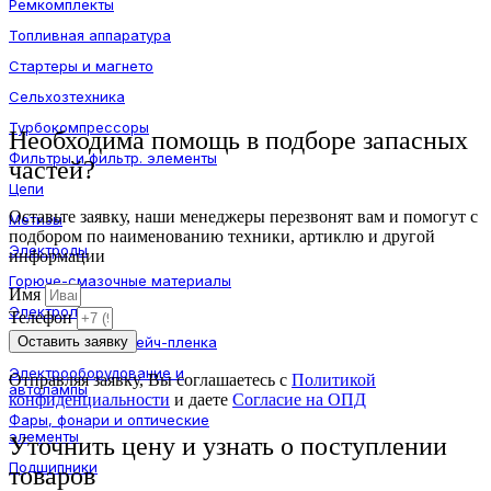
Ремкомплекты
Топливная аппаратура
Стартеры и магнето
Сельхозтехника
Турбокомпрессоры
Необходима помощь в подборе запасных
Фильтры и фильтр. элементы
частей?
Цепи
Оставьте заявку, наши менеджеры перезвонят вам и помогут с
Метизы
подбором по наименованию техники, артиклю и другой
Электроды
информации
Горюче-смазочные материалы
Имя
Электролит
Телефон
Оставить заявку
Шпагат и агрострейч-пленка
Электрооборудование и
Отправляя заявку, Вы соглашаетесь с
Политикой
автолампы
конфиденциальности
и даете
Согласие на ОПД
Фары, фонари и оптические
элементы
Уточнить цену и узнать о поступлении
Подшипники
товаров