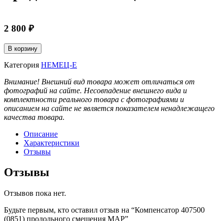
2 800
₽
Количество
В корзину
товара
Компенсатор
Категория
НЕМЕЦ-Е
407500
Внимание! Внешний вид товара может отличаться от
(0851)
фотографий на сайте. Несовпадение внешнего вида и
продольного
комплектности реального товара с фотографиями и
смещения
описанием на сайте не является показателем ненадлежащего
МАР
качества товара.
Описание
Характеристики
Отзывы
Отзывы
Отзывов пока нет.
Будьте первым, кто оставил отзыв на “Компенсатор 407500
(0851) продольного смещения МАР”